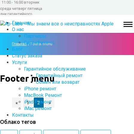
11:00 - 16:00 вторник
среда четверг пятница
дни гарантийного
обслуживания
Главная
О нас
Партнеры
Сертификаты
Главная
Footer menu
Блог
Статус заказа
Услуги
Гарантийное обслуживание
Гарантийный ремонт
Footer menu
Обмен или возврат
iPhone ремонт
MacBook Ремонт
iPad Ремонт
«
1
2
»
iMac ремонт
Контакты
Облако тегов