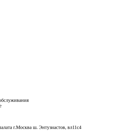
 обслуживания
e
палата г.Москва ш. Энтузиастов, вл11с4