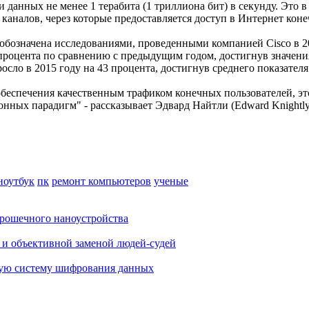
 данных не менее 1 терабита (1 триллиона бит) в секунду. Это 
 каналов, через которые предоставляется доступ в Интернет кон
обозначена исследованиями, проведенными компанией Cisco в 201
роцента по сравнению с предыдущим годом, достигнув значения 
сло в 2015 году на 43 процента, достигнув среднего показателя 
обеспечения качественным трафиком конечных пользователей, э
ных парадигм" - рассказывает Эдвард Найтли (Edward Knightly)
ноутбук
пк
ремонт компьютеров
ученые
крошечного наноустройства
 и объективной заменой людей-судей
ную систему шифрования данных