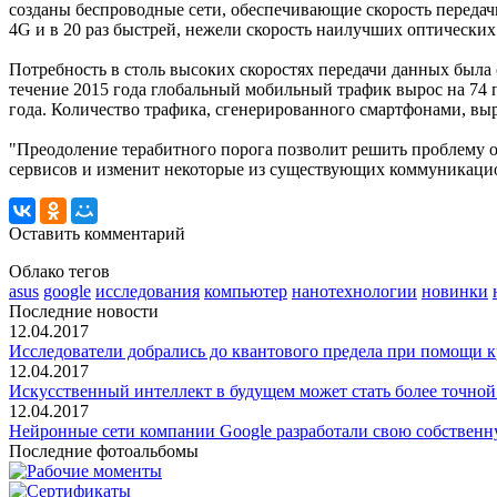
созданы беспроводные сети, обеспечивающие скорость передачи
4G и в 20 раз быстрей, нежели скорость наилучших оптических
Потребность в столь высоких скоростях передачи данных была 
течение 2015 года глобальный мобильный трафик вырос на 74 п
года. Количество трафика, сгенерированного смартфонами, выро
"Преодоление терабитного порога позволит решить проблему 
сервисов и изменит некоторые из существующих коммуникацион
Оставить комментарий
Облако тегов
asus
google
исследования
компьютер
нанотехнологии
новинки
Последние новости
12.04.2017
Исследователи добрались до квантового предела при помощи 
12.04.2017
Искусственный интеллект в будущем может стать более точной
12.04.2017
Нейронные сети компании Google разработали свою собствен
Последние фотоальбомы