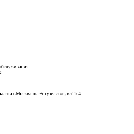
 обслуживания
e
палата г.Москва ш. Энтузиастов, вл11с4