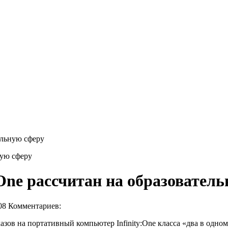
тельную сферу
 One рассчитан на образовател
08
Комментариев:
азов на портативный компьютер Infinity:One класса «два в одно